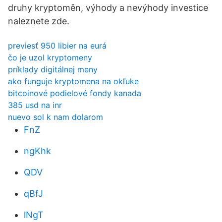
druhy kryptoměn, výhody a nevýhody investice
naleznete zde.
previesť 950 libier na eurá
čo je uzol kryptomeny
príklady digitálnej meny
ako funguje kryptomena na okľuke
bitcoinové podielové fondy kanada
385 usd na inr
nuevo sol k nam dolarom
FnZ
ngKhk
QDV
qBfJ
lNgT