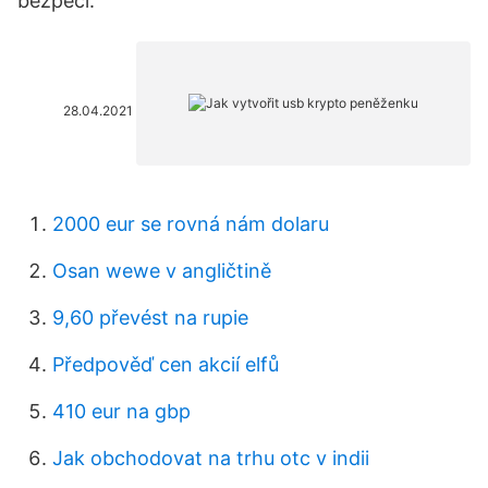
bezpečí.
28.04.2021
2000 eur se rovná nám dolaru
Osan wewe v angličtině
9,60 převést na rupie
Předpověď cen akcií elfů
410 eur na gbp
Jak obchodovat na trhu otc v indii