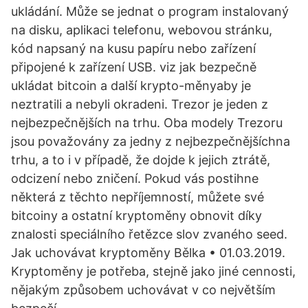
ukládání. Může se jednat o program instalovaný
na disku, aplikaci telefonu, webovou stránku,
kód napsaný na kusu papíru nebo zařízení
připojené k zařízení USB. viz jak bezpečně
ukládat bitcoin a další krypto-měnyaby je
neztratili a nebyli okradeni. Trezor je jeden z
nejbezpečnějších na trhu. Oba modely Trezoru
jsou považovány za jedny z nejbezpečnějšíchna
trhu, a to i v případě, že dojde k jejich ztrátě,
odcizení nebo zničení. Pokud vás postihne
některá z těchto nepříjemností, můžete své
bitcoiny a ostatní kryptoměny obnovit díky
znalosti speciálního řetězce slov zvaného seed.
Jak uchovávat kryptoměny Bělka • 01.03.2019.
Kryptoměny je potřeba, stejně jako jiné cennosti,
nějakým způsobem uchovávat v co největším