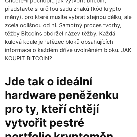
Chcete-li pochopit, jak vytvořit bitcoin,
představte si určitou sadu znaků (kód krypto
měny), pro které musíte vybrat stejnou délku, ale
zcela odlišnou od ní. Samotný proces tvorby,
těžby Bitcoins obdržel název těžby. Každá
kulová koule je řetězec bloků obsahujících
informace o každém dříve uvolněném bloku. JAK
KOUPIT BITCOIN?
Jde tak o ideální
hardware peněženku
pro ty, kteří chtějí
vytvořit pestré
portfolio kryptoměn.