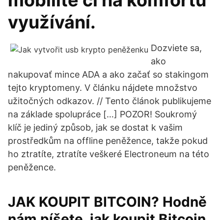
mobilitě či na komfortu
využívání.
Dozviete sa,
ako
nakupovať mince ADA a ako začať so stakingom
tejto kryptomeny. V článku nájdete množstvo
užitočných odkazov. // Tento článok publikujeme
na základe spolupráce […] POZOR! Soukromý
klíč je jediný způsob, jak se dostat k vašim
prostředkům na offline peněžence, takže pokud
ho ztratíte, ztratíte veškeré Electroneum na této
peněžence.
JAK KOUPIT BITCOIN? Hodně
nám píšete, jak koupit Bitcoin